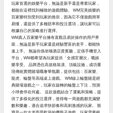
玩家首選的娛樂平台，無論是新手還是專業玩家，
都能在這裡找到極致的遊戲體驗。 WM完美娛樂的
百家樂特別受到玩家的推崇，因為它不僅遊戲簡單
易懂，還提供了多種賠率和投注選項，讓玩家可以
根據自己的策略進行選擇。
WM真人百家樂平台擁有直觀且易於操作的用戶界
面，無論是新手玩家還是經驗豐富的老手，都能快
速上手。 無論你係坐喺酒店貴賓廳，定係手機登入
平台，WM都希望為玩家提供「全感官層次」嘅娛
樂享受。 品牌憑住高規格裝潢、頂級設施，成功重
現傳統實體賭場嘅奢華氛圍，提供包括：百家樂、
龍虎、輪盤等高端桌上遊戲。 WM線上輪盤賭是經
典賭場遊戲之一，玩家在旋轉的輪盤上下注，預測
小球會停在何處。 這款遊戲結合了運氣和策略，提
供了多樣化的投注選擇，使得每一局遊戲都充滿變
數和樂趣，適合追求快節奏和高刺激感的玩家。 骰
寶是一款古老而受歡迎的擲骰子遊戲，玩家需要根