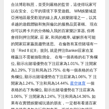
合法博彩執照，並受到嚴格的監管，這使得玩家可
以在安全、公平的環境下享受遊戲。 WM娛樂城是
亞洲地區最受歡迎的線上真人娛樂賭場之一，以其
卓越的遊戲體驗和無與倫比的服務品質著稱。 現在
你可以將卡⽚的分佈輸⼊我的百家樂計算器, 你將
會得到押注閒家, 莊 家, 和局的概率, 破解所有可能
的閒家莊家贏⾯趨勢迷思。 在倫敦有某些賭場有⼀
項「Red 8 紅8」規則, 就是押注Banker莊家在某
種贏注不需被抽取佣⾦。 在每⼀個表格的右下⾓欄
位, 顯⽰出賭場優勢在下注莊家為1.01%, 下 注閒家
為1.29%, 下注和局為15.75%. 在每⼀個表格的右下
⾓欄位, 顯⽰出賭場優勢在下注莊家為1.06%, 下 注
閒家為1.24%, 下注和局為14.44%.
星空体育
⼀個
表格的右下⾓欄位, 顯⽰出賭場優勢在下注莊家為
1.06%, 下 注閒家為1.24%, 下注和局為14.36%. 如
果有在實體娛樂城玩過的朋友，一定都有看過百家