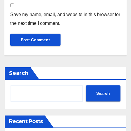
Save my name, email, and website in this browser for
the next time I comment.
Search
Search
Recent Posts