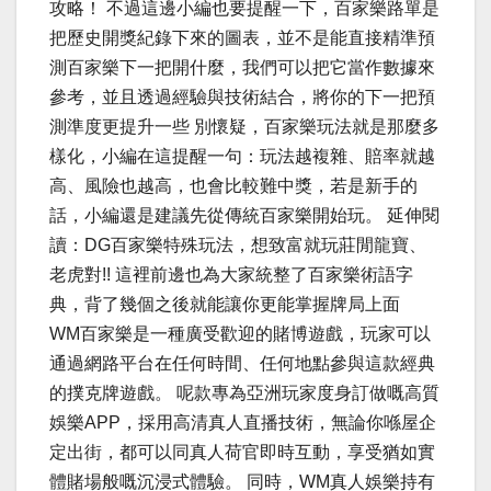
攻略！ 不過這邊小編也要提醒一下，百家樂路單是
把歷史開獎紀錄下來的圖表，並不是能直接精準預
測百家樂下一把開什麼，我們可以把它當作數據來
參考，並且透過經驗與技術結合，將你的下一把預
測準度更提升一些 別懷疑，百家樂玩法就是那麼多
樣化，小編在這提醒一句：玩法越複雜、賠率就越
高、風險也越高，也會比較難中獎，若是新手的
話，小編還是建議先從傳統百家樂開始玩。 延伸閱
讀：DG百家樂特殊玩法，想致富就玩莊閒龍寶、
老虎對!! 這裡前邊也為大家統整了百家樂術語字
典，背了幾個之後就能讓你更能掌握牌局上面
WM百家樂是一種廣受歡迎的賭博遊戲，玩家可以
通過網路平台在任何時間、任何地點參與這款經典
的撲克牌遊戲。 呢款專為亞洲玩家度身訂做嘅高質
娛樂APP，採用高清真人直播技術，無論你喺屋企
定出街，都可以同真人荷官即時互動，享受猶如實
體賭場般嘅沉浸式體驗。 同時，WM真人娛樂持有