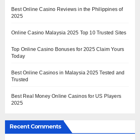
Best Online Casino Reviews in the Philippines of
2025
Online Casino Malaysia 2025 Top 10 Trusted Sites
Top Online Casino Bonuses for 2025 Claim Yours
Today
Best Online Casinos in Malaysia 2025 Tested and
Trusted
Best Real Money Online Casinos for US Players
2025
Recent Comments