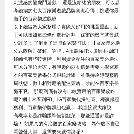
刺激感的龍虎鬥遊戲！ 還是沒頭緒的朋友，可以參
考錢編的七大百家樂遊戲品牌實測心得，挑選你最
順手的百家樂遊戲廳！
以下錢編為大家整理了實際又好用的挑選重點，新
手可以按照這些條件進行評判，踩雷的機率就會減
少許多： 了解更多進階百家樂打法：【百家樂必勝
公式圖解】破解、算牌，4招最強打法賺到手抽筋!
錢編也有些較進階，利用資金配注的百家樂必勝法
可以分享給大家，有興趣的朋友還是需要去學習基
本的百家樂數學公式跟統計學，並保持冷靜觀察牌
局狀態，做出相對應的配注策略，才能在百家樂長
贏不衰。 那麼到底有沒有比較實用的百家樂攻略
呢? 網上常看到FB、IG百家樂代操社團、穩贏保證
獲利、百家樂帶牌群組包贏…..我直接跟大家說：
高機率都是詐騙跟準備割韭菜，那些通通都是詐
騙！ 如果真的有必勝的百家樂攻略，為什麼不自己
悶聲發大財，還需要來跟你說呢?