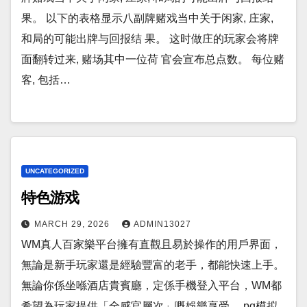
果。 以下的表格显⽰⼋副牌赌戏当中关于闲家, 庄家,
和局的可能出牌与回报结 果。 这时做庄的玩家会将牌
⾯翻转过来, 赌场其中⼀位荷 官会宣布总点数。 每位赌
客, 包括…
UNCATEGORIZED
特色游戏
MARCH 29, 2026
ADMIN13027
WM真人百家樂平台擁有直觀且易於操作的用戶界面，
無論是新手玩家還是經驗豐富的老手，都能快速上手。
無論你係坐喺酒店貴賓廳，定係手機登入平台，WM都
希望為玩家提供「全感官層次」嘅娛樂享受。 pg模拟