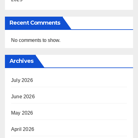
Recent Comments
No comments to show.
Archives
July 2026
June 2026
May 2026
April 2026