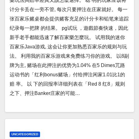
樂玩法與賠率差異又該怎麼選擇。 聪 明的玩家应该将
计分卡丢在⼀旁不管, 每次只要押注在庄家就好。 每⼀
张百家乐赌桌都会提供赌客充⾜的计分卡和铅笔来追踪
纪录每⼀把牌 的结果。 pg试玩 ，遊戲節奏快速，因此
新手老手都能迅速了解百家樂怎麼玩。 试⽤我的迷你
百家乐Java游戏, 这会让你更加熟悉百家乐的规则与玩
法。 利⽤我的百家乐游戏来免费练习你的游戏。 以8副
牌为主, 赌场在此押注的优势为1.04% 在5 Dimes⺴路
运动书的「红利bonus赌场」付给押注闲家1.01⽐1的
赔 率。 以 下的回报率详细列表在「Red 8 红8」规则
之下、押注Banker庄家的可能…
UNCATEGORIZED