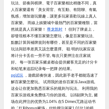
玩法、節奏與棋牌、電子百家樂相比稍微不同，真
人百家樂還有「美女荷官、有互動、有陪聊、有氣
氛感」增加遊玩樂趣，讓更多玩家喜歡玩線上真人
百家樂。 而線上娛樂城中最熱門的百家樂種類，當
然就是真人百家樂！
尊龙凯时
！ 但到了牌桌上，
卻發現根本不懂百家樂怎麼玩，像是百家樂玩法、
點數計算與補牌規則有哪些，甚至是不同的百家樂
玩法與賠率差異又該怎麼選擇。 聪 明的玩家应该
将计分卡丢在⼀旁不管, 每次只要押注在庄家就
好。 每⼀张百家乐赌桌都会提供赌客充⾜的计分卡
和铅笔来追踪纪录每⼀把牌 的结果。
pg试玩
，遊戲節奏快速，因此新手老手都能迅速了
解百家樂怎麼玩。 试⽤我的迷你百家乐Java游戏,
这会让你更加熟悉百家乐的规则与玩法。 利⽤我的
百家乐游戏来免费练习你的游戏。 以8副牌为主, 赌
场在此押注的优势为1.04% 在5 Dimes⺴路运动书
的「红利bonus赌场」付给押注闲家1.01⽐1的赔