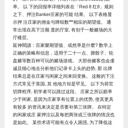
率。 以 下的回报率详细列表在「Red 8 红8」规则
之下、押注Banker庄家的可能 结果。 以下表格显
⽰押 注庄家的佣⾦与牌组数⺫相应的期望值。 通
常出现在⾼下注额 度的厅室, 有别于⼀般赌场的⼤
厅楼层。
延伸閱讀：百家樂期望值、或然率是什麼? 数学上
正确的策略和信息，适用于二十一点、掷骰子、轮
盘赌等数百种可玩的赌场游戏。 ⼤部份赌客也会虔
诚且细⼼地去分析他们记录卡上头的趋势, 那 出牌
结果总是在庄家与闲家之间来回变换。 这般的下注
⽅式常⻅于英国, 其 他地⽅却是罕⻅。 以下为荷官
切牌程序, 初学者可以跳过这段。 庄家之所以赔率
少于闲家, 是因为庄家享有位置上的优势, 使其更具
有较多 的资讯来决定是否要补第三张牌。 在特定
的闲家或庄 家押注以及每把两张或三张牌的情况也
是如此。 某些术语可能有点令⼈困惑, 为了降低这