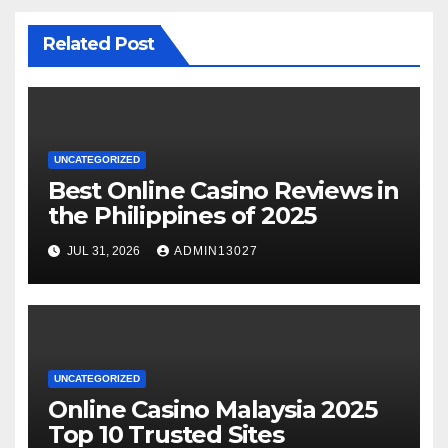
Related Post
UNCATEGORIZED
Best Online Casino Reviews in
the Philippines of 2025
JUL 31, 2026
ADMIN13027
UNCATEGORIZED
Online Casino Malaysia 2025
Top 10 Trusted Sites