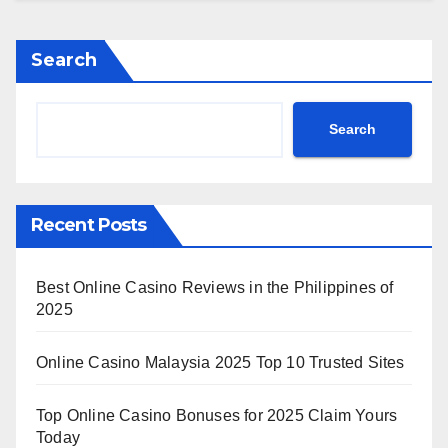
Search
Search
Recent Posts
Best Online Casino Reviews in the Philippines of
2025
Online Casino Malaysia 2025 Top 10 Trusted Sites
Top Online Casino Bonuses for 2025 Claim Yours
Today