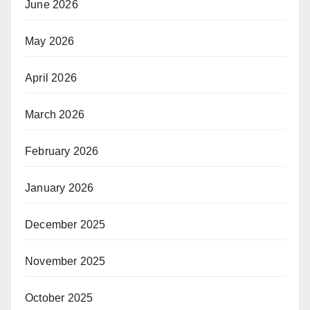
June 2026
May 2026
April 2026
March 2026
February 2026
January 2026
December 2025
November 2025
October 2025