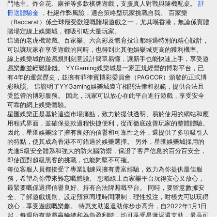
鬥地主、炸金花、麻雀等多款棋牌遊戲，支援真人對戰與隨機配桌。
註
冊送體驗金
，杜絕作弊風險，適合策略型玩家挑戰自我。 百家樂
（Baccarat）係全球最受歡迎嘅賭場遊戲之一，尤其喺香港，無論係實體
賭場定線上娛樂城，都吸引咗大量玩家。
這邊的老虎機遊戲、百家樂、六合彩及體育投注都經過特別的精心設計，
可以讓玩家在享受遊戲的同時，也得到比其他娛樂城更高的獲利機率。
線上娛樂城的遊戲規則刻意設計簡單易懂，讓新手也能快速上手，享受遊
戲樂趣並輕鬆賺錢。 YYGaming娛樂城是一家正規經營的博彩平台，已
有4年的運營歷史，並擁有菲律賓博彩委員會（PAGCOR）頒發的正式博
彩執照。 這證明了YYGaming娛樂城遵守相關法律和規範，提供合法且
受監管的博彩服務。 因此，玩家可以放心在此平台進行遊戲，享受安全
可靠的網上娛樂體驗。
星匯娛樂正是基於這些市場痛點，致力於提供透明、易於使用的網站和應
用程式界面，並確保提款過程快捷便利，從而徹底改善玩家的整體體驗。
因此，星匯娛樂除了擁有良好的信譽和可靠性之外，還提供了多項吸引人
的特點，使其成為香港不可錯過的娛樂選擇。 另外，星匯娛樂城採用的
先進5級安全體系和強大的防火牆防禦，保證了客戶信息的百分百安全，
即使面對超級黑客的挑戰，也能夠堅不可摧。
每位客服人員都接受了專業訓練同擁有豐富經驗，致力為你提供最佳服
務，希望為你帶來難忘嘅體驗。 想喺線上百家樂平台玩得安心又放心，
最緊要嘅係選擇信譽良好、持有合法牌照嘅平台。 同時，要留意數據安
全、了解遊戲規則、設定預算同埋時間限制，理性投注，咁樣先可以玩得
放心，享受遊戲嘅樂趣。 特惠支助返還助你步步高升，自2022年1月1日
起，每週所有遊戲贏輸總和為負盈利時，均可享受星滙返還支助，最高可