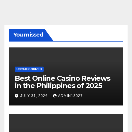
You missed
UNCATEGORIZED
Best Online Casino Reviews
in the Philippines of 2025
JULY 31, 2026
ADMIN13027