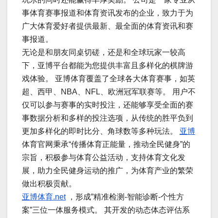
事体育赛事报道和体育资讯发布的企业，致力于为
广大体育爱好者提供最新、最全面的体育资讯和赛
事报道。
无论是和朋友同桌切磋，还是和全球玩家一较高
下，亚博平台都能为您提供丰富且多样化的棋牌游
戏体验。 亚博体育覆盖了全球各大体育赛事，如英
超、西甲、NBA、NFL、欧洲冠军联赛等。 用户不
仅可以参与赛事的实时投注，还能够享受全面的赛
事数据分析和多样的投注选项，从传统的胜平负到
更加多样化的即时比分、角球数等多种玩法。
亚博
体育官网秉承“传播体育正能量，推动全民健身”的
宗旨，积极参与体育公益活动，支持体育文化发
展，助力全民健身运动的推广，为体育产业的繁荣
做出积极贡献。
亚博体育.net
，形成”精准检测-智能诊断-个性方
案”三位一体服务模式。 其开发的动态体态评估系