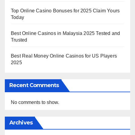
Top Online Casino Bonuses for 2025 Claim Yours
Today
Best Online Casinos in Malaysia 2025 Tested and
Trusted
Best Real Money Online Casinos for US Players
2025
Recent Comments
No comments to show.
Archives