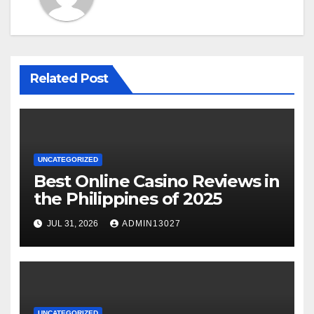
Related Post
UNCATEGORIZED
Best Online Casino Reviews in
the Philippines of 2025
JUL 31, 2026
ADMIN13027
UNCATEGORIZED