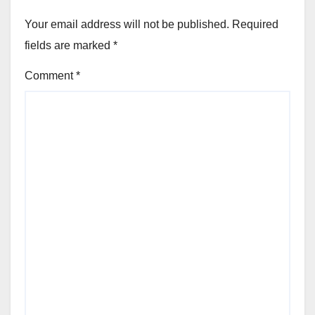
Your email address will not be published.
Required
fields are marked
*
Comment
*