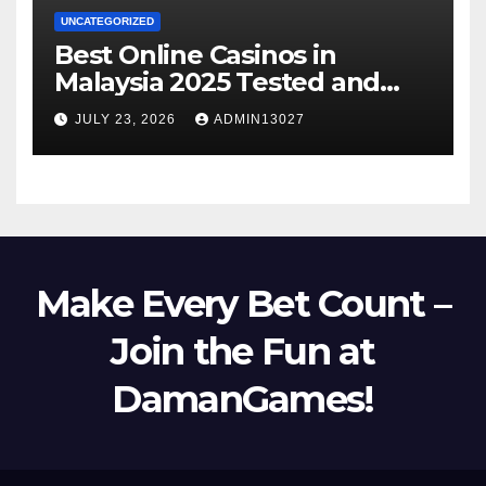
UNCATEGORIZED
Best Online Casinos in
Malaysia 2025 Tested and
Trusted
JULY 23, 2026
ADMIN13027
Make Every Bet Count –
Join the Fun at
DamanGames!