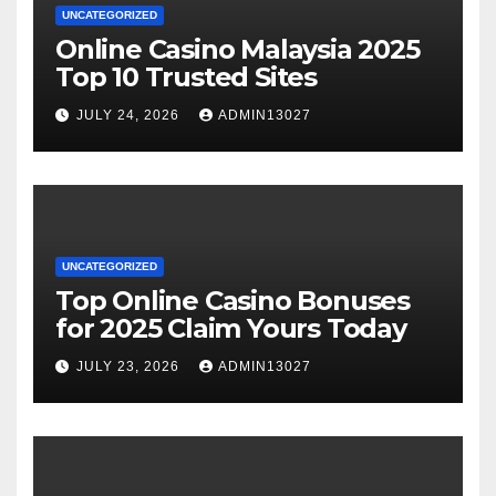
UNCATEGORIZED
Online Casino Malaysia 2025
Top 10 Trusted Sites
JULY 24, 2026
ADMIN13027
UNCATEGORIZED
Top Online Casino Bonuses
for 2025 Claim Yours Today
JULY 23, 2026
ADMIN13027